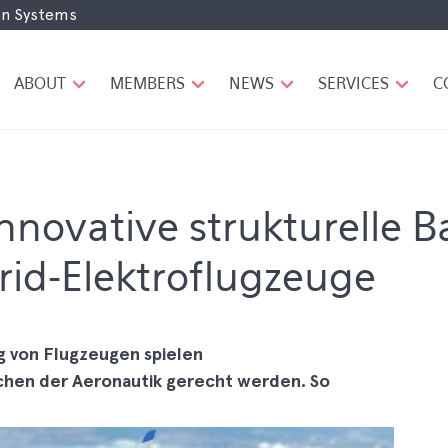
ion Systems
H
A
U
ABOUT
MEMBERS
NEWS
SERVICES
C
P
T
N
A
V
I
nnovative strukturelle Ba
G
A
rid-Elektroflugzeuge
T
I
O
N
ng von Flugzeugen spielen
chen der Aeronautik gerecht werden. So