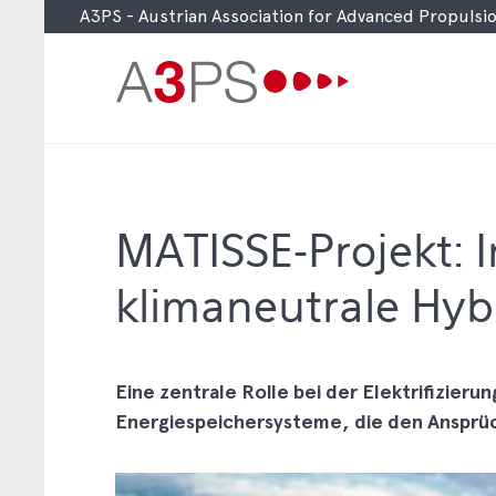
A3PS - Austrian Association for Advanced Propuls
Skip
to
main
content
MATISSE-Projekt: I
klimaneutrale Hyb
Eine zentrale Rolle bei der Elektrifizieru
Energiespeichersysteme, die den Ansprü