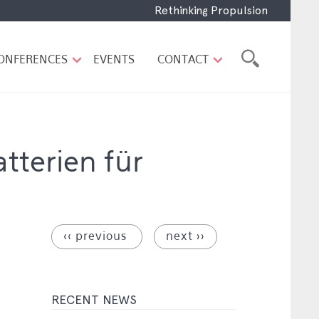
Rethinking Propulsion
ONFERENCES
EVENTS
CONTACT
tterien für
‹‹ previous
next ››
RECENT NEWS