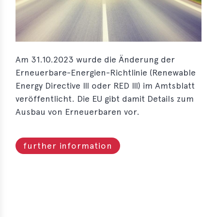
s
s
s
Am 31.10.2023 wurde die Änderung der
schreibungen
Erneuerbare-Energien-Richtlinie (Renewable
ications
Energy Directive III oder RED III) im Amtsblatt
veröffentlicht. Die EU gibt damit Details zum
llenangebote
Ausbau von Erneuerbaren vor.
ices
S
further information
dmaps
ert
ups
tion
ers