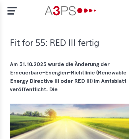
Skip
to
t
Fit for 55: RED III fertig
main
content
ion
tement
Am 31.10.2023 wurde die Änderung der
Erneuerbare-Energien-Richtlinie (Renewable
rd
Energy Directive III oder RED III) im Amtsblatt
f
veröffentlicht. Die
al
pliance
bers
bership