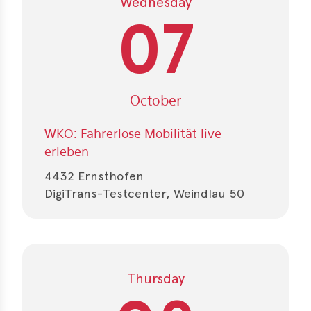
Wednesday
s
07
s
s
schreibungen
October
ications
WKO: Fahrerlose Mobilität live
llenangebote
erleben
ices
4432 Ernsthofen
DigiTrans-Testcenter, Weindlau 50
S
dmaps
ert
ups
Thursday
tion
ers