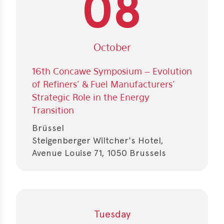
08
erences
-
October
lity
5
16th Concawe Symposium – Evolution
t
of Refiners’ & Fuel Manufacturers’
ferences
Strategic Role in the Energy
-
Transition
lity
Brüssel
6
Steigenberger Wiltcher's Hotel,
Avenue Louise 71, 1050 Brussels
ts
act
in
Tuesday
bers