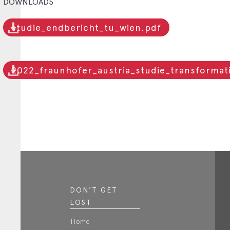
DOWNLOADS
studie_endbericht_tu_wien.pdf
2022_fraunhofer_austria_studie_transformat
DON'T GET
LOST
Home