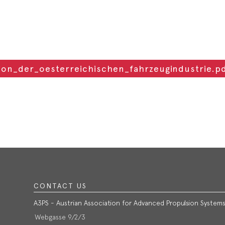
ion_der_oesterreichischen_fahrzeugindustrie.p
CONTACT US
A3PS - Austrian Association for Advanced Propulsion System
Webgasse 9/2/3