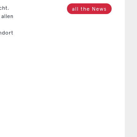
cht.
all the News
 allen
n
andort