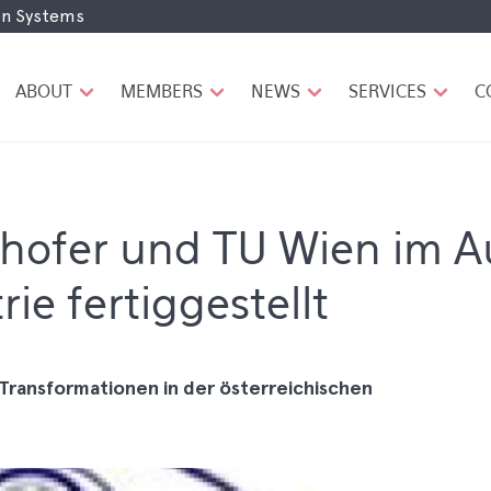
ion Systems
H
A
U
ABOUT
MEMBERS
NEWS
SERVICES
C
P
T
N
A
V
I
hofer und TU Wien im A
G
A
ie fertiggestellt
T
I
O
N
Transformationen in der österreichischen