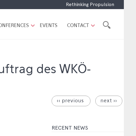
Rethinking Propulsion
ONFERENCES
EVENTS
CONTACT
uftrag des WKÖ‐
‹‹ previous
next ››
RECENT NEWS