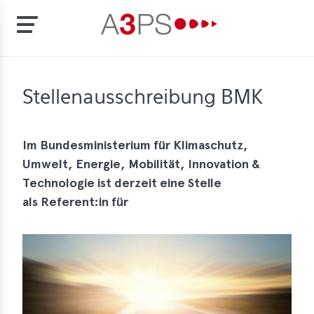
Skip
to
t
Stellenausschreibung BMK
main
content
ion
tement
Im Bundesministerium für Klimaschutz,
Umwelt, Energie, Mobilität, Innovation &
rd
Technologie ist derzeit eine Stelle
f
als Referent:in für
al
pliance
bers
bership