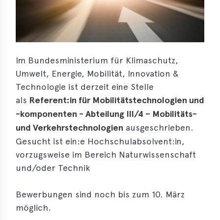
s
s
s
Im Bundesministerium für Klimaschutz,
schreibungen
Umwelt, Energie, Mobilität, Innovation &
ications
Technologie ist derzeit eine Stelle
als
Referent:in für Mobilitätstechnologien und
llenangebote
-komponenten - Abteilung III/4 – Mobilitäts-
ices
und Verkehrstechnologien
ausgeschrieben.
Gesucht ist ein:e Hochschulabsolvent:in,
S
vorzugsweise im Bereich Naturwissenschaft
dmaps
und/oder Technik
ert
ups
Bewerbungen sind noch bis zum 10. März
tion
möglich.
ers