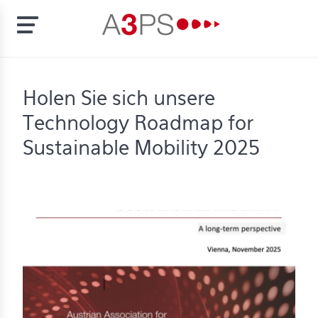
Skip
to
t
Holen Sie sich unsere
main
content
Technology Roadmap for
ion
tement
Sustainable Mobility 2025
rd
f
al
pliance
bers
bership