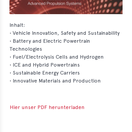
s
s
Inhalt:
s
• Vehicle Innovation, Safety and Sustainability
schreibungen
• Battery and Electric Powertrain
Technologies
ications
• Fuel/Electrolysis Cells and Hydrogen
llenangebote
• ICE and Hybrid Powertrains
• Sustainable Energy Carriers
ices
• Innovative Materials and Production
S
dmaps
ert
Hier unser PDF herunterladen
ups
tion
ers