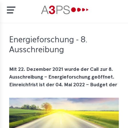
Skip
to
t
Energieforschung - 8.
main
content
Ausschreibung
ion
tement
rd
Mit 22. Dezember 2021 wurde der Call zur 8.
Ausschreibung – Energieforschung geöffnet.
f
Einreichfrist ist der 04. Mai 2022 – Budget der
al
pliance
bers
bership