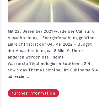
s
s
s
Mit 22. Dezember 2021 wurde der Call zur 8.
schreibungen
Ausschreibung – Energieforschung geöffnet.
ications
Einreichfrist ist der 04. Mai 2022 – Budget
llenangebote
der Ausschreibung ca. 8 Mio. €. Unter
anderen werden das Thema
ices
Wasserstofftechnologie im Subthema 2.4
sowie das Thema Leichtbau im Subthema 3.4
S
adressiert.
dmaps
ert
ups
further information
tion
ers