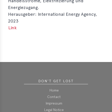
Handelsströme, Elektrifizierung und
Energiezugang.
Herausgeber: International Energy Agency,
2023
Link
‹‹ previous
next ››
Österreich fordert Nachschärfungen beim EU-
Autopaket: Mehr Schutz für heimische Industrie
DON'T GET LOST
A3PS-Mitglieder zu Gast bei Liebherr: Einblicke in
Home
die Zukunft emissionsfreier Baumaschinen
Contact
Impressum
A3PS bei der Zukunft.Mobilität 2026
Legal Notice