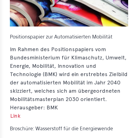
s
s
s
Positionspapier zur Automatisierten Mobilität
schreibungen
Im Rahmen des Positionspapiers vom
ications
Bundesministerium für Klimaschutz, Umwelt,
llenangebote
Energie, Mobilität, Innovation und
Technologie (BMK) wird ein erstrebtes Zielbild
ices
der automatisierten Mobilität im Jahr 2040
skizziert, welches sich am übergeordneten
S
dmaps
Mobilitätsmasterplan 2030 orientiert.
Herausgeber: BMK
ert
Link
ups
tion
Broschüre: Wasserstoff für die Energiewende
ers