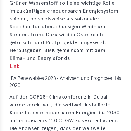
Grüner Wasserstoff soll eine wichtige Rolle
erences
im zukünftigen erneuerbaren Energiesystem
spielen, beispielsweise als saisonaler
-
Speicher für überschüssigen Wind- und
lity
Sonnenstrom. Dazu wird in Österreich
5
geforscht und Pilotprojekte umgesetzt.
t
Herausgeber: BMK gemeinsam mit dem
ferences
Klima- und Energiefonds
-
Link
lity
6
IEA Renewables 2023 - Analysen und Prognosen bis
2028
ts
Auf der COP28-Klimakonferenz in Dubai
act
wurde vereinbart, die weltweit installierte
Kapazität an erneuerbaren Energien bis 2030
in
auf mindestens 11.000 GW zu verdreifachen.
bers
Die Analysen zeigen, dass der weltweite