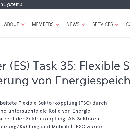
ion Systems
H
A
U
ABOUT
MEMBERS
NEWS
SERVICES
C
P
T
N
A
V
I
r (ES) Task 35: Flexible
G
A
erung von Energiespeich
T
I
O
N
beitete Flexible Sektorkopplung (FSC) durch
nd untersuchte die Rolle von Energie­
nzept der Sektorkopplung. Als Sektoren
 Heizung/Kühlung und Mobilität. FSC wurde