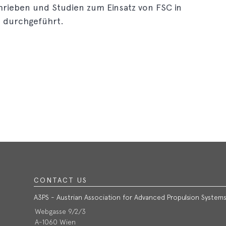
hrieben und Studien zum Einsatz von FSC in
 durchgeführt.
CONTACT US
A3PS - Austrian Association for Advanced Propulsion System
Webgasse 9/2/3
A-1060 Wien