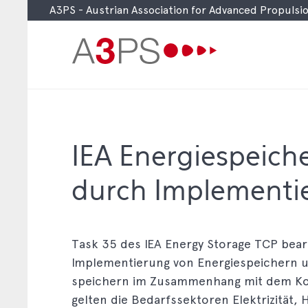
A3PS - Austrian Association for Advanced Propuls
Skip
to
main
content
IEA Energiespeiche
durch Implementi
Task 35 des IEA Energy Storage TCP bear
Implementierung von Energie­speichern u
speichern im Zusammen­hang mit dem Ko
gelten die Bedarfssektoren Elektrizität,