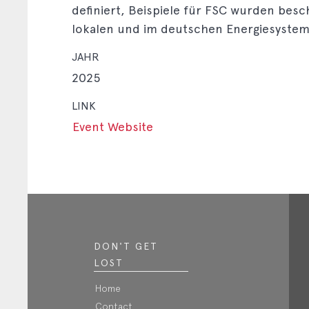
definiert, Beispiele für FSC wurden besc
lokalen und im deutschen Energiesystem
JAHR
2025
LINK
Event Website
DON'T GET
LOST
Home
Contact