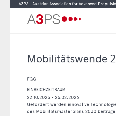
A3PS - Austrian Association for Advanced Propuls
Skip
to
main
content
Mobilitätswende 2
FGG
EINREICHZEITRAUM
22.10.2025
-
25.02.2026
Gefördert werden innovative Technologie
des Mobilitätsmasterplans 2030 beitrag