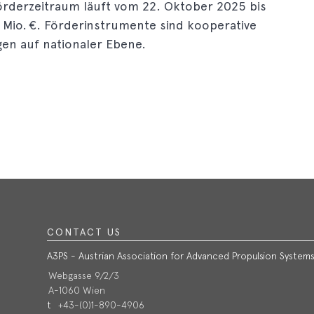
Förderzeitraum läuft vom 22. Oktober 2025 bis
 Mio. €. Förderinstrumente sind kooperative
gen auf nationaler Ebene.
CONTACT US
A3PS - Austrian Association for Advanced Propulsion System
Webgasse 9/2/3
A-1060 Wien
t
+43-(0)1-890-4906