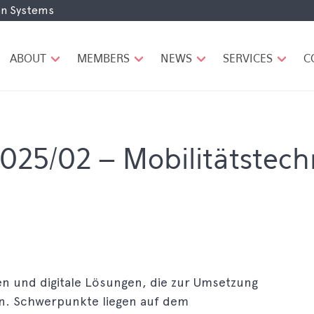
ion Systems
H
A
U
ABOUT
MEMBERS
NEWS
SERVICES
C
P
T
N
A
V
I
025/02 – Mobilitätstech
G
A
T
I
O
N
n und digitale Lösungen, die zur Umsetzung
en. Schwerpunkte liegen auf dem